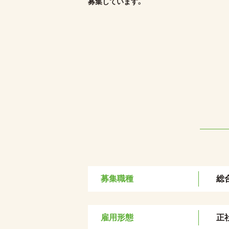
募集しています。
募集職種
総
雇用形態
正